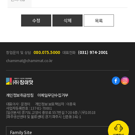
수정
삭제
목록
080.075.5000
(031) 974-2001
창업문의 및 상담
대표전화
chamimat@chamimat.co.kr
참이맛
개인정보취급방침
이메일무단수집거부
대표이사 : 문정미
개인정보 보호책임자 : 이종욱
사업자등록번호 : 137-81-70001
[일산본사] 경기도 고양시 중앙로 557번길 7-20 6층 / (우)10518
[파주생산센터 및 물류센터] 경기 파주시 신촌동 341-1
가맹안내
Family Site