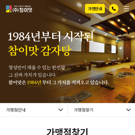
전화걸기
메뉴
(주)참이맛
가맹안내
가맹점안내
가맹점찾기