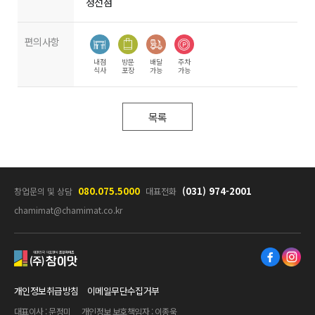
정선점
편의사항
내점
방문
배달
주차
식사
포장
가능
가능
목록
080.075.5000
(031) 974-2001
창업문의 및 상담
대표전화
chamimat@chamimat.co.kr
참이맛
개인정보취급방침
이메일무단수집거부
대표이사 : 문정미
개인정보 보호책임자 : 이종욱