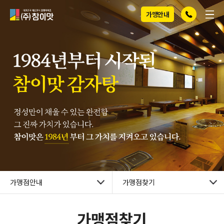
전화걸기
메뉴
(주)참이맛
가맹안내
가맹점안내
가맹점찾기