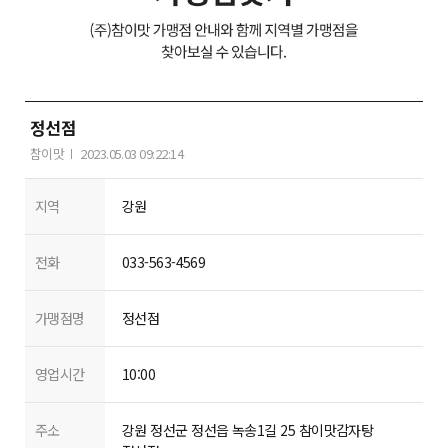
정선점
참이맛
2023.05.03 09:22:14
지역
강원
전화
033-563-4569
가맹점명
정선점
영업시간
10:00
주소
강원 정선군 정선읍 녹송1길 25 참이맛감자탕