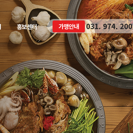
031. 974. 200
가맹안내
내
홍보센터
대표전화