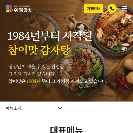
전화걸기
메뉴
(주)참이맛
가맹안내
메뉴소개