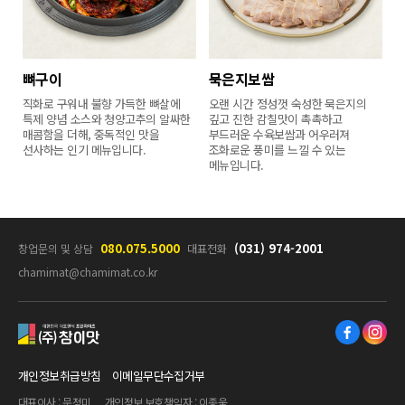
뼈구이
묵은지보쌈
직화로 구워내 불향 가득한 뼈살에
오랜 시간 정성껏 숙성한 묵은지의
특제 양념 소스와 청양고추의 알싸한
깊고 진한 감칠맛이 촉촉하고
매콤함을 더해, 중독적인 맛을
부드러운 수육보쌈과 어우러져
선사하는 인기 메뉴입니다.
조화로운 풍미를 느낄 수 있는
메뉴입니다.
080.075.5000
(031) 974-2001
창업문의 및 상담
대표전화
chamimat@chamimat.co.kr
참이맛
개인정보취급방침
이메일무단수집거부
대표이사 : 문정미
개인정보 보호책임자 : 이종욱