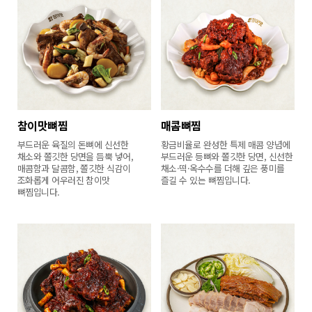
참이맛뼈찜
매콤뼈찜
부드러운 육질의 돈뼈에 신선한
황금비율로 완성한 특제 매콤 양념에
채소와 쫄깃한 당면을 듬뿍 넣어,
부드러운 등뼈와 쫄깃한 당면, 신선한
매콤함과 달콤함, 쫄깃한 식감이
채소·떡·옥수수를 더해 깊은 풍미를
조화롭게 어우러진 참이맛
즐길 수 있는 뼈찜입니다.
뼈찜입니다.