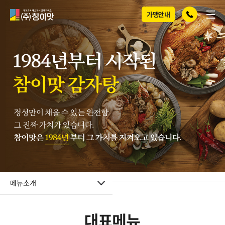
전화걸기
메뉴
(주)참이맛
가맹안내
메뉴소개