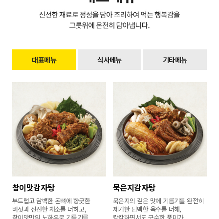
대표메뉴
식사메뉴
기타메뉴
참이맛감자탕
묵은지감자탕
부드럽고 담백한 돈뼈에 향긋한
묵은지의 깊은 맛에 기름기를 완전히
버섯과 신선한 채소를 더하고,
제거한 담백한 육수를 더해,
참이맛만의 노하우로 기름기를
칼칼하면서도 구수한 풍미가