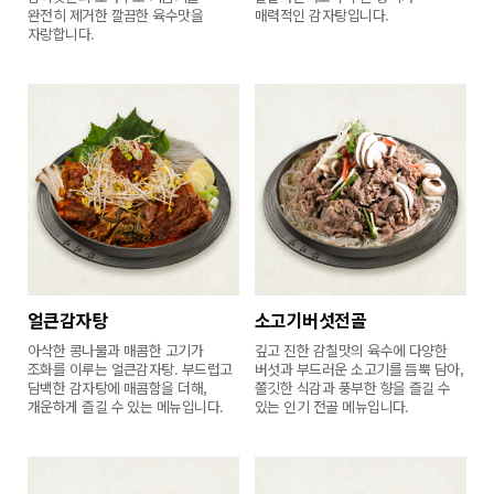
완전히 제거한 깔끔한 육수맛을
매력적인 감자탕입니다.
자랑합니다.
얼큰감자탕
소고기버섯전골
아삭한 콩나물과 매콤한 고기가
깊고 진한 감칠맛의 육수에 다양한
조화를 이루는 얼큰감자탕. 부드럽고
버섯과 부드러운 소고기를 듬뿍 담아,
담백한 감자탕에 매콤함을 더해,
쫄깃한 식감과 풍부한 향을 즐길 수
개운하게 즐길 수 있는 메뉴입니다.
있는 인기 전골 메뉴입니다.