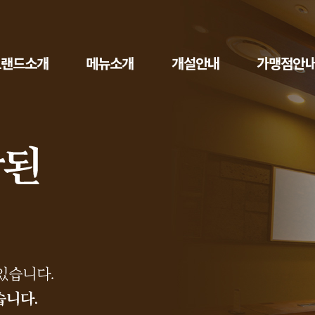
주요메뉴바로가기
본문바로가기
브랜드소개
메뉴소개
개설안내
가맹점안