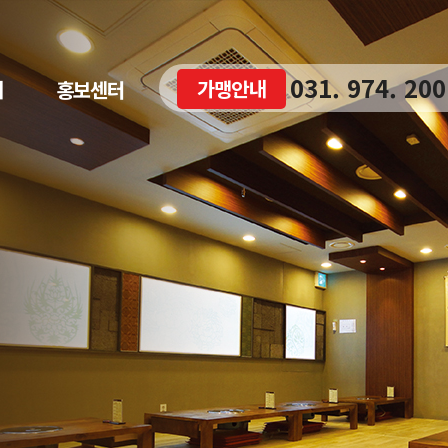
031. 974. 200
가맹안내
내
홍보센터
대표전화