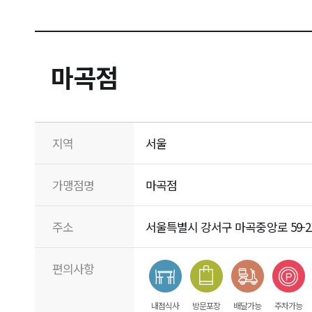
마곡점
지역
서울
가맹점명
마곡점
주소
서울특별시 강서구 마곡중앙로 59-21
편의사항
내점식사
방문포장
배달가능
주차가능