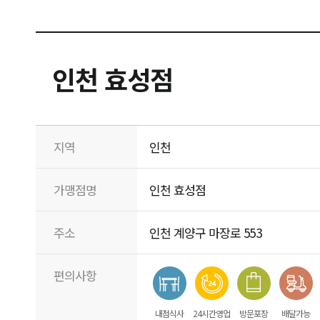
인천 효성점
지역
인천
가맹점명
인천 효성점
주소
인천 계양구 마장로 553
편의사항
내점식사
24시간영업
방문포장
배달가능