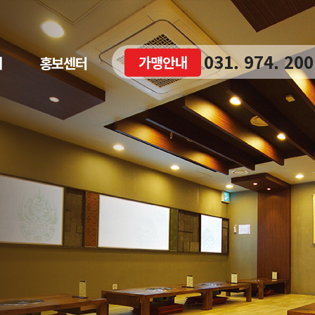
031. 974. 200
가맹안내
내
홍보센터
대표전화