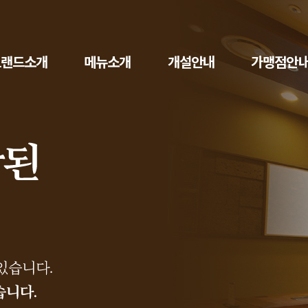
주요메뉴바로가기
본문바로가기
브랜드소개
메뉴소개
개설안내
가맹점안